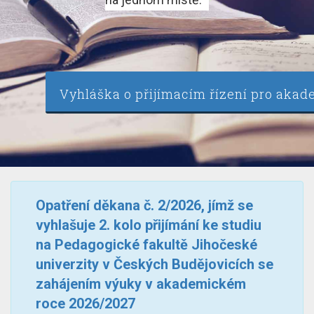
Vyhláška o přijímacím řízení pro akad
Opatření děkana č. 2/2026, jímž se
vyhlašuje 2. kolo přijímání ke studiu
na Pedagogické fakultě Jihočeské
univerzity v Českých Budějovicích se
zahájením výuky v akademickém
roce 2026/2027