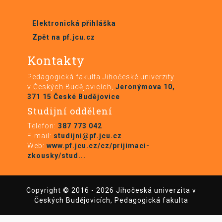
Elektronická přihláška
Zpět na pf.jcu.cz
Kontakty
Pedagogická fakulta Jihočeské univerzity
v Českých Budějovicích,
Jeronýmova 10,
371 15 České Budějovice
Studijní oddělení
Telefon:
387 773 042
E-mail:
studijni@pf.jcu.cz
Web:
www.pf.jcu.cz/cz/prijimaci-
zkousky/stud...
Copyright © 2016 - 2026 Jihočeská univerzita v
Českých Budějovicích, Pedagogická fakulta